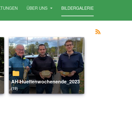
LTUNGEN
ÜBER UNS
BILDERGALERIE
AH-Huettenwochenende_2023
(19)