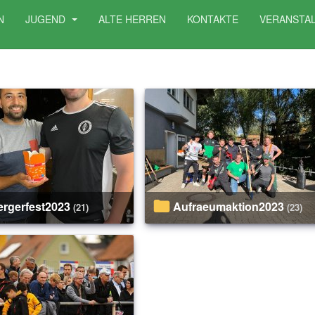
N
JUGEND
ALTE HERREN
KONTAKTE
VERANSTA
uergerfest2023
Aufraeumaktion2023
(21)
(23)